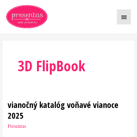
Preskočiť
Hlavn
na
obsah
Menu
3D FlipBook
vianočný katalóg voňavé vianoce
vianočný
katalóg
2025
voňavé
Presentas
vianoce
2025