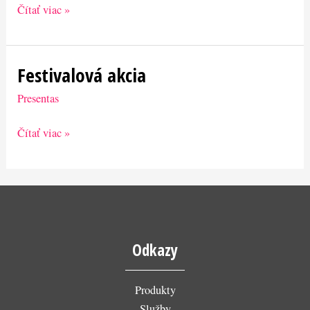
Čítať viac »
Festivalová akcia
Festivalová
akcia
Presentas
Čítať viac »
Odkazy
Produkty
Služby