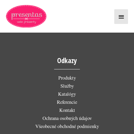
Preskočiť
Hlavn
na
obsah
Menu
Odkazy
Produkty
Služby
Katalógy
Referencie
Kontakt
Ochrana osobných údajov
Všeobecné obchodné podmienky