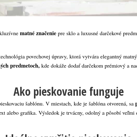
 matné značenie
kluzívne
 pre sklo a luxusné darčekové predm
 technológia povrchovej úpravy, ktorá vytvára elegantný matn
ných predmetoch,
 kde dokáže dodať darčekom prémiový a na
Ako pieskovanie funguje
p
pieskovaciu šablónu. V miestach, kde je šablóna otvorená, sa
ext alebo grafika. Výsledok je trvácny, odolný a pôsobí veľmi 