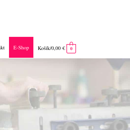
kt
E-Shop
Košík/
0,00
€
0