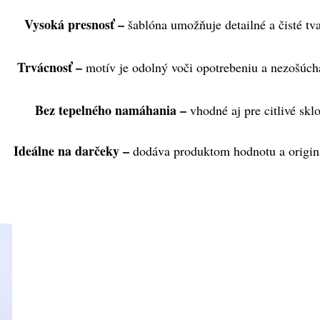
Vysoká presnosť
 – 
šablóna umožňuje detailné a čisté tva
Trvácnosť
 – 
motív je odolný voči opotrebeniu a nezošúch
Bez tepelného namáhania
 –
 vhodné aj pre citlivé sklo
Ideálne na darčeky
 – 
dodáva produktom hodnotu a origina