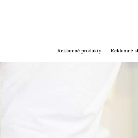
Preskočiť
na
obsah
Reklamné produkty
Reklamné s