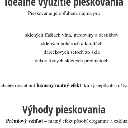
Ideálne využitie pieskovania
Pieskovanie je obľúbené najmä pri:
sklených fľašiach vína, medoviny a destilátov
sklených pohároch a karafách
darčekových setoch zo skla
dekoratívnych sklených predmetoch
luxusný matný efekt
chcete dosiahnuť 
, ktorý nepôsobí rušiv
Výhody pieskovania
Prémiový vzhľad
 – 
matný efekt pôsobí elegantne a exkluz