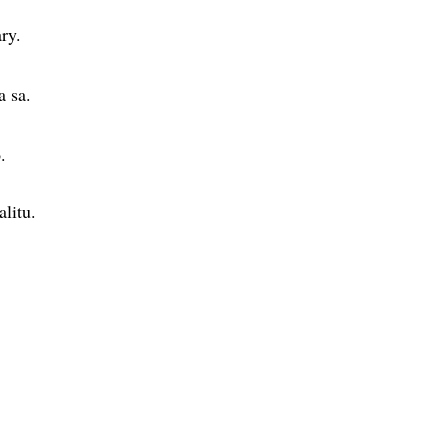
ry.
a sa.
.
litu.