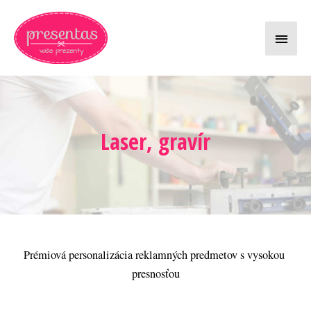
Preskočiť
Hlavn
na
obsah
Menu
Laser, gravír
Prémiová personalizácia reklamných predmetov s vysokou 
presnosťou