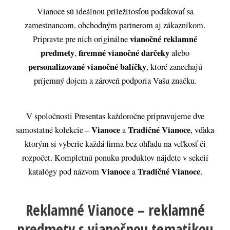
Vianoce sú ideálnou príležitosťou poďakovať sa
zamestnancom, obchodným partnerom aj zákazníkom.
vianočné reklamné
Pripravte pre nich originálne
predmety
firemné vianočné darčeky
,
alebo
personalizované vianočné balíčky
, ktoré zanechajú
príjemný dojem a zároveň podporia Vašu značku.
V spoločnosti Presentas každoročne pripravujeme dve
Vianoce
Tradičné Vianoce
samostatné kolekcie –
a
, vďaka
ktorým si vyberie každá firma bez ohľadu na veľkosť či
rozpočet. Kompletnú ponuku produktov nájdete v sekcií
Vianoce
Tradičné Vianoce
katalógy pod názvom
a
.
Reklamné Vianoce – reklamné
predmety s vianočnou tematikou