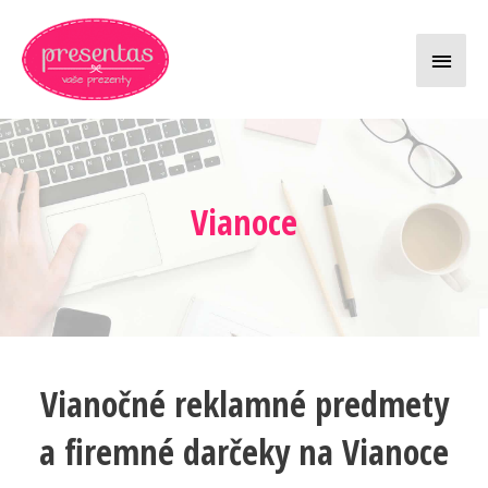
Preskočiť
Hlavn
na
obsah
Menu
Vianoce
Vianočné reklamné predmety
a firemné darčeky na Vianoce