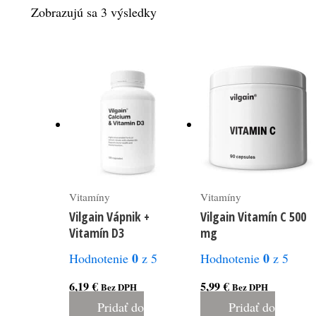
Zobrazujú sa 3 výsledky
Vitamíny
Vitamíny
Vilgain Vápnik +
Vilgain Vitamín C 500
Vitamín D3
mg
0
0
Hodnotenie
z 5
Hodnotenie
z 5
6,19
€
5,99
€
Bez DPH
Bez DPH
Pridať do
Pridať do