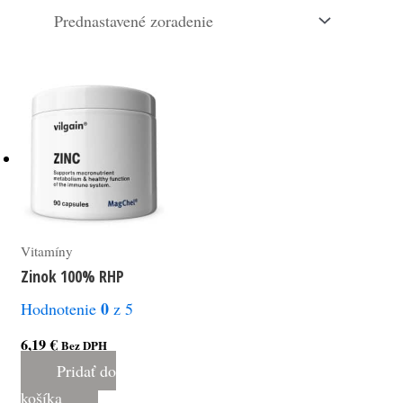
Vitamíny
Zinok 100% RHP
0
Hodnotenie
z 5
6,19
€
Bez DPH
Pridať do
košíka