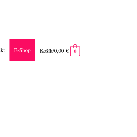
kt
E-Shop
Košík/
0,00
€
0